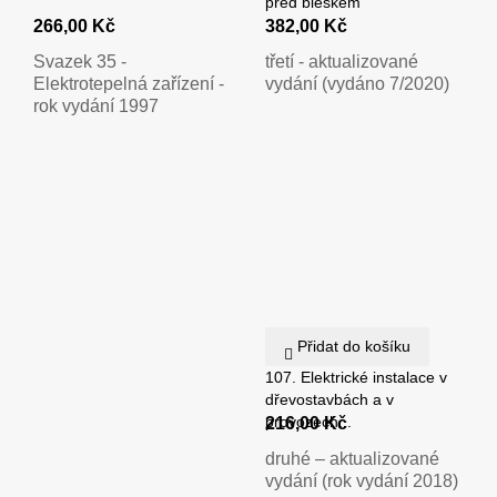
před bleskem
266,00 Kč
382,00 Kč
Svazek 35 -
třetí - aktualizované
Elektrotepelná zařízení -
vydání (vydáno 7/2020)
rok vydání 1997
Přidat do košíku
107. Elektrické instalace v
dřevostavbách a v
provozech...
216,00 Kč
druhé – aktualizované
vydání (rok vydání 2018)