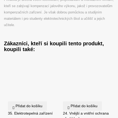
kteří se zabývají kompenzací jalového výkonu, jakož i provozovatelům
kompenzačních zařízení. Je však dobrou pomůckou a studijním
materiálem i pro studenty elektrotechnických škol a učilišť a jejich
učitele.
Zákazníci, kteří si koupili tento produkt,
koupili také:
Přidat do košíku
Přidat do košíku
35. Elektrotepelná zařízení
24. Vnější a vnitřní ochrana