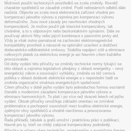
Možnosti použití technických prostředků se zcela změnily. Rovněž
charakter spotřebičů se zásadně změnil. Podíl nelineárních odběrů dále
narůstá. Objevila se zcela nová elektronická zařízení vhodná pro
kompenzaci jalového výkonu a zejména pro kompenzaci výkonu
deformačního. Jsou nové zásady pro navrhování vhodných
kompenzátorů. Je možno použít jak klasické kompenzátory, tak
chráněné
,
a to s odporovým nebo bezkontaktním spínáním. Dále se
používají aktivní filtry nebo jejích kombinace s pasivními prvky atd.
Vždy je však nutno pamatovat na zachování elektromagnetické
kompatibility prostředí a návazně na optimální uzavření a dodržení
dodavatelsko-odběratelské smlouvy. Stabilita napájecí sítě a eliminace
celkových plateb za elektrickou energii je asi hlavním cílem každého
provozovatele.
Od doby vydání této příručky se změnily technické normy týkající se
této oblasti a zejména legislativní předpisy z oblasti energetiky – nový
energetický zákon a související vyhlášky, změnila se též cenová
politika v oblasti dodávek elektrické energie a v neposlední řadě se
změnila organizační struktura energetických společností.
Cílem příručky v době jejího vydání bylo jednoduchou formou seznámit
čtenáře s moderními zásadami kompenzace jalového výkonu a
eliminace harmonických. To platí i po více než dvaceti letech od jejího
vydání. Obsah příručky umožňuje základní orientaci ve zmíněné
problematice a pochopení souvislostí mezi kvalitou elektrické energie,
zpětnými vlivy spotřebičů a vhodně navrženou a provozovanou
kompenzací jalového výkonu.
Řada příkladů, tabulek a grafů umožní i praktickou práci s publikací,
hlavně pro ty, kteří se chtějí zabývat kompenzátory podrobněji.
Příručka je určena všem technikům, projektantům a montážním firmám,