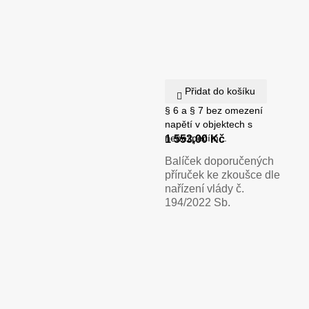
Přidat do košíku
§ 6 a § 7 bez omezení
napětí v objektech s
nebezpečím...
1 553,00 Kč
Balíček doporučených
příruček ke zkoušce dle
nařízení vlády č.
194/2022 Sb.