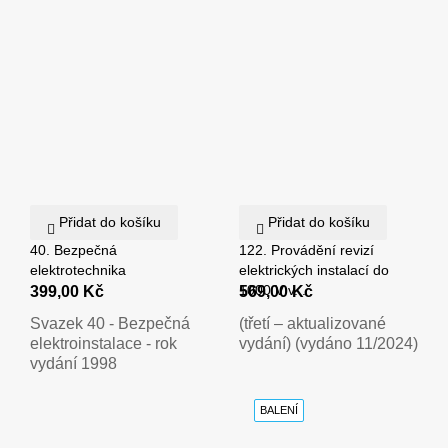
Přidat do košíku
Přidat do košíku
40. Bezpečná
122. Provádění revizí
elektrotechnika
elektrických instalací do
1000 V v...
399,00 Kč
569,00 Kč
Svazek 40 - Bezpečná
(třetí – aktualizované
elektroinstalace - rok
vydání) (vydáno 11/2024)
vydání 1998
BALENÍ