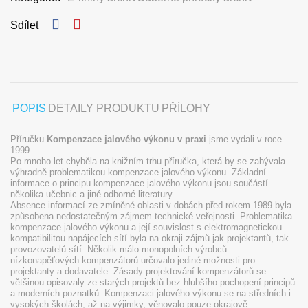
Sdílet
POPIS
DETAILY PRODUKTU
PŘÍLOHY
Příručku
Kompenzace jalového výkonu v praxi
jsme vydali v roce
1999.
Po mnoho let chyběla na knižním trhu příručka, která by se zabývala
výhradně problematikou kompenzace jalového výkonu. Základní
informace o principu kompenzace jalového výkonu jsou součástí
několika učebnic a jiné odborné literatury.
Absence informací ze zmíněné oblasti v dobách před rokem 1989 byla
způsobena nedostatečným zájmem technické veřejnosti. Problematika
kompenzace jalového výkonu a její souvislost s elektromagnetickou
kompatibilitou napájecích sítí byla na okraji zájmů jak projektantů, tak
provozovatelů sítí. Několik málo monopolních výrobců
nízkonapěťových kompenzátorů určovalo jediné možnosti pro
projektanty a dodavatele. Zásady projektování kompenzátorů se
většinou opisovaly ze starých projektů bez hlubšího pochopení principů
a moderních poznatků. Kompenzaci jalového výkonu se na středních i
vysokých školách, až na výjimky, věnovalo pouze okrajově.