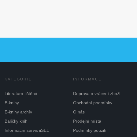
KATEGORIE
INFORMACE
Literatura tištěná
Doprava a vrácení zboží
E-knihy
Obchodní podmínky
E-knihy archív
O nás
Balíčky knih
Prodejní místa
Informační servis iiSEL
Podmínky použití