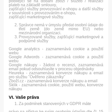
podílející se na dodání zboží / služeb / realizaci
plateb na základě smlouvy,
zajišťující služby provozování e-shopu a další služby
v souvislosti s provozováním e-shopu,
zajišťující marketingové služby.
Správce nemá v úmyslu předat osobní údaje do
třetí země (do země mimo EU) nebo
mezinárodní organizaci.
Provozované služby, zajišťující marketingové a
podpůrné služby
Google analytics - zaznamenává cookie a použití
webu
Google Adwords - zaznamenává cookie a použití
webu
Google nákupy - žádost o recenzi, zaznamenává
email pokud odsouhlasíte v procesu objednávky
Heureka - zaznamenává konverze nákupu a email
pro službu "Ověřeno zákazníky"
Zboží.cz - zaznamenává konverze nákupu a email
Sklik - zaznamenává cookie, použití webu, konverze
nákupu
VI. Vaše práva
Za podmínek stanovených v GDPR máte
právo na přístup ke svým osobním údajům dle čl. 15