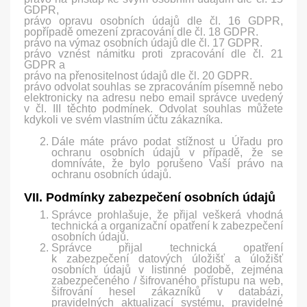
GDPR,
právo opravu osobních údajů dle čl. 16 GDPR,
popřípadě omezení zpracování dle čl. 18 GDPR.
právo na výmaz osobních údajů dle čl. 17 GDPR.
právo vznést námitku proti zpracování dle čl. 21
GDPR a
právo na přenositelnost údajů dle čl. 20 GDPR.
právo odvolat souhlas se zpracováním písemně nebo
elektronicky na adresu nebo email správce uvedený
v čl. III těchto podmínek. Odvolat souhlas můžete
kdykoli ve svém vlastním účtu zákazníka.
Dále máte právo podat stížnost u Úřadu pro
ochranu osobních údajů v případě, že se
domníváte, že bylo porušeno Vaší právo na
ochranu osobních údajů.
VII. Podmínky zabezpečení osobních údajů
Správce prohlašuje, že přijal veškerá vhodná
technická a organizační opatření k zabezpečení
osobních údajů.
Správce přijal technická opatření
k zabezpečení datových úložišť a úložišť
osobních údajů v listinné podobě, zejména
zabezpečeného / šifrovaného přístupu na web,
šifrování hesel zákazníků v databázi,
pravidelných aktualizací systému, pravidelné