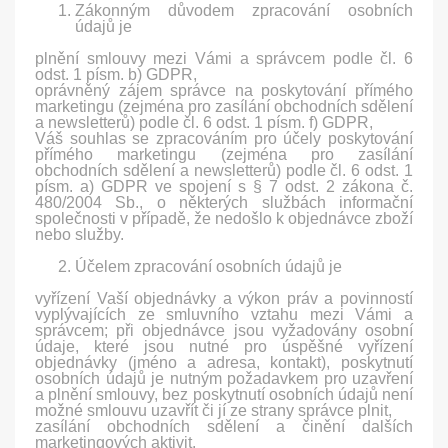
Zákonným důvodem zpracování osobních
údajů je
plnění smlouvy mezi Vámi a správcem podle čl. 6
odst. 1 písm. b) GDPR,
oprávněný zájem správce na poskytování přímého
marketingu (zejména pro zasílání obchodních sdělení
a newsletterů) podle čl. 6 odst. 1 písm. f) GDPR,
Váš souhlas se zpracováním pro účely poskytování
přímého marketingu (zejména pro zasílání
obchodních sdělení a newsletterů) podle čl. 6 odst. 1
písm. a) GDPR ve spojení s § 7 odst. 2 zákona č.
480/2004 Sb., o některých službách informační
společnosti v případě, že nedošlo k objednávce zboží
nebo služby.
Účelem zpracování osobních údajů je
vyřízení Vaší objednávky a výkon práv a povinností
vyplývajících ze smluvního vztahu mezi Vámi a
správcem; při objednávce jsou vyžadovány osobní
údaje, které jsou nutné pro úspěšné vyřízení
objednávky (jméno a adresa, kontakt), poskytnutí
osobních údajů je nutným požadavkem pro uzavření
a plnění smlouvy, bez poskytnutí osobních údajů není
možné smlouvu uzavřít či jí ze strany správce plnit,
zasílání obchodních sdělení a činění dalších
marketingových aktivit.