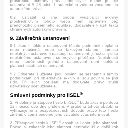
prostředků ochrany práv jednotlivých e-knih je dle
ustanovení § 43 odst. 1 autorského zákona zásahem do
autorského práva.
8.2 Uživatel či jiná osoba využívající e-knihy
prostřednictvím tohoto webu není oprávněn bez
předchozího písemného souhlasu dodavatele k užití textů
chráněných autorským právem.
9. Závěrečná ustanovení
9.1 Jsou-li některá ustanovení těchto podmínek neplatná
nebo neúčinná, nebo se takovými stanou, namísto
neplatných ustanovení nastoupí ustanovení, jehož smysl se
neplatnému ustanovení co nejvíce přibližuje. Neplatností
nebo neúčinností jednoho ustanovení není dotčena
platnost ostatních ustanovení.
9.2 Odběratel i uživatel jsou povinni se seznámit s těmito
podmínkami při objednávce e-knih a jsou povinni se jimi
řídit. Při jejich porušení má dodavatel právo zrušit
uživatelský účet uživatele.
®
Smluvní podmínky pro iiSEL
®
1.
Přidělené přístupové heslo k iiSEL
bude aktivní po dobu
12 měsíců ode dne přidělení. V průběhu tohoto období si
vyhrazujeme z bezpečnostních důvodů právo toto heslo
změnit, o čemž budeme jeho uživatele včas informovat.
®
2.
Přístupové heslo k iiSEL
obsahuje i dobu jeho platnosti.
Pokud si zákazník jeho platnost neprodlouží o další rok