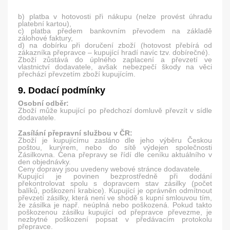
b) platba v hotovosti při nákupu (nelze provést úhradu
platební kartou),
c) platba předem bankovním převodem na základě
zálohové faktury,
d) na dobírku při doručení zboží (hotovost přebírá od
zákazníka přepravce – kupující hradí navíc tzv. dobírečné).
Zboží zůstává do úplného zaplacení a převzetí ve
vlastnictví dodavatele, avšak nebezpečí škody na věci
přechází převzetím zboží kupujícím.
9. Dodací podmínky
Osobní odběr:
Zboží může kupující po předchozí domluvě převzít v sídle
dodavatele.
Zasílání přepravní službou v ČR:
Zboží je kupujícímu zasláno dle jeho výběru Českou
poštou, kurýrem, nebo do sítě výdejen společnosti
Zásilkovna. Cena přepravy se řídí dle ceníku aktuálního v
den objednávky.
Ceny dopravy jsou uvedeny webové stránce dodavatele.
Kupující je povinen bezprostředně při dodání
překontrolovat spolu s dopravcem stav zásilky (počet
balíků, poškození krabice). Kupující je oprávněn odmítnout
převzetí zásilky, která není ve shodě s kupní smlouvou tím,
že zásilka je např. neúplná nebo poškozená. Pokud takto
poškozenou zásilku kupující od přepravce převezme, je
nezbytné poškození popsat v předávacím protokolu
přepravce.