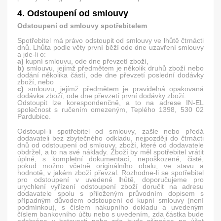
4. Odstoupení od smlouvy
Odstoupení od smlouvy spotřebitelem
Spotřebitel má právo odstoupit od smlouvy ve lhůtě čtrnácti
dnů. Lhůta podle věty první běží ode dne uzavření smlouvy
a jde-li o:
a)
kupní smlouvu, ode dne převzetí zboží,
b)
smlouvu, jejímž předmětem je několik druhů zboží nebo
dodání několika částí, ode dne převzetí poslední dodávky
zboží, nebo
c)
smlouvu, jejímž předmětem je pravidelná opakovaná
dodávka zboží, ode dne převzetí první dodávky zboží.
Odstoupit lze korespondenčně, a to na adrese IN-EL
společnost s ručením omezeným, Teplého 1398, 530 02
Pardubice.
Odstoupí-li spotřebitel od smlouvy, zašle nebo předá
dodavateli bez zbytečného odkladu, nejpozději do čtrnácti
dnů od odstoupení od smlouvy, zboží, které od dodavatele
obdržel, a to na své náklady. Zboží by měl spotřebitel vrátit
úplné, s kompletní dokumentací, nepoškozené, čisté,
pokud možno včetně originálního obalu, ve stavu a
hodnotě, v jakém zboží převzal. Rozhodne-li se spotřebitel
pro odstoupení v uvedené lhůtě, doporučujeme pro
urychlení vyřízení odstoupení zboží doručit na adresu
dodavatele spolu s přiloženým průvodním dopisem s
případným důvodem odstoupení od kupní smlouvy (není
podmínkou), s číslem nákupního dokladu a uvedeným
číslem bankovního účtu nebo s uvedením, zda částka bude