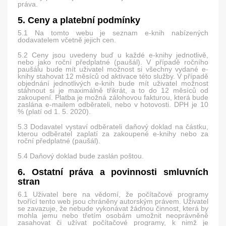
práva.
5. Ceny a platební podmínky
5.1 Na tomto webu je seznam e-knih nabízených
dodavatelem včetně jejich cen.
5.2 Ceny jsou uvedeny buď u každé e-knihy jednotlivě,
nebo jako roční předplatné (paušál). V případě ročního
paušálu bude mít uživatel možnost si všechny vydané e-
knihy stahovat 12 měsíců od aktivace této služby. V případě
objednání jednotlivých e-knih bude mít uživatel možnost
stáhnout si je maximálně třikrát, a to do 12 měsíců od
zakoupení. Platba je možná zálohovou fakturou, která bude
zaslána e-mailem odběrateli, nebo v hotovosti. DPH je 10
% (platí od 1. 5. 2020).
5.3 Dodavatel vystaví odběrateli daňový doklad na částku,
kterou odběratel zaplatí za zakoupené e-knihy nebo za
roční předplatné (paušál).
5.4 Daňový doklad bude zaslán poštou.
6. Ostatní práva a povinnosti smluvních
stran
6.1 Uživatel bere na vědomí, že počítačové programy
tvořící tento web jsou chráněny autorským právem. Uživatel
se zavazuje, že nebude vykonávat žádnou činnost, která by
mohla jemu nebo třetím osobám umožnit neoprávněně
zasahovat či užívat počítačové programy, k nimž je