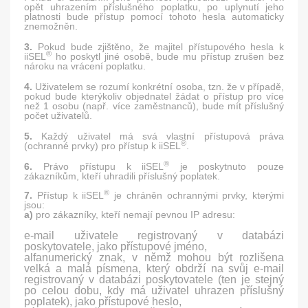
opět uhrazením příslušného poplatku, po uplynutí jeho
platnosti bude přístup pomocí tohoto hesla automaticky
znemožněn.
3.
Pokud bude zjištěno, že majitel přístupového hesla k
®
iiSEL
ho poskytl jiné osobě, bude mu přístup zrušen bez
nároku na vrácení poplatku.
4.
Uživatelem se rozumí konkrétní osoba, tzn. že v případě,
pokud bude kterýkoliv objednatel žádat o přístup pro více
než 1 osobu (např. více zaměstnanců), bude mít příslušný
počet uživatelů.
5.
Každý uživatel má svá vlastní přístupová práva
®
(ochranné prvky) pro přístup k iiSEL
.
®
6.
Právo přístupu k iiSEL
je poskytnuto pouze
zákazníkům, kteří uhradili příslušný poplatek.
®
7.
Přístup k iiSEL
je chráněn ochrannými prvky, kterými
jsou:
a)
pro zákazníky, kteří nemají pevnou IP adresu:
e-mail uživatele registrovaný v databázi
poskytovatele, jako přístupové jméno,
alfanumerický znak, v němž mohou být rozlišena
velká a malá písmena, který obdrží na svůj e-mail
registrovaný v databázi poskytovatele (ten je stejný
po celou dobu, kdy má uživatel uhrazen příslušný
poplatek), jako přístupové heslo,