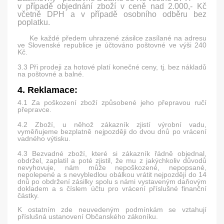
v případě objednání zboží v ceně nad 2.000,- Kč
včetně DPH a v případě osobního odběru bez
poplatku.
Ke každé předem uhrazené zásilce zasílané na adresu
ve Slovenské republice je účtováno poštovné ve výši 240
Kč.
3.3 Při prodeji za hotové platí konečné ceny, tj. bez nákladů
na poštovné a balné.
4. Reklamace:
4.1 Za poškození zboží způsobené jeho přepravou ručí
přepravce.
4.2 Zboží, u něhož zákazník zjistí výrobní vadu,
vyměňujeme bezplatně nejpozději do dvou dnů po vrácení
vadného výtisku.
4.3 Bezvadné zboží, které si zákazník řádně objednal,
obdržel, zaplatil a poté zjistil, že mu z jakýchkoliv důvodů
nevyhovuje, nám může nepoškozené, nepopsané,
nepolepené a s nevybledlou obálkou vrátit nejpozději do 14
dnů po obdržení zásilky spolu s námi vystaveným daňovým
dokladem a s číslem účtu pro vrácení příslušné finanční
částky.
K ostatním zde neuvedeným podmínkám se vztahují
příslušná ustanovení Občanského zákoníku.