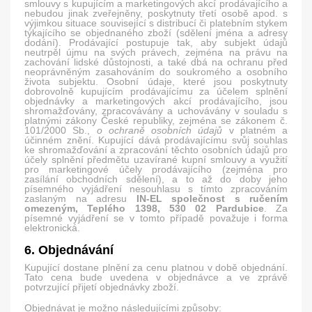
smlouvy s kupujícím a marketingových akcí prodávajícího a
nebudou jinak zveřejněny, poskytnuty třetí osobě apod. s
výjimkou situace související s distribucí či platebním stykem
týkajícího se objednaného zboží (sdělení jména a adresy
dodání). Prodávající postupuje tak, aby subjekt údajů
neutrpěl újmu na svých právech, zejména na právu na
zachování lidské důstojnosti, a také dbá na ochranu před
neoprávněným zasahováním do soukromého a osobního
života subjektu. Osobní údaje, které jsou poskytnuty
dobrovolně kupujícím prodávajícímu za účelem splnění
objednávky a marketingových akcí prodávajícího, jsou
shromažďovány, zpracovávány a uchovávány v souladu s
platnými zákony České republiky, zejména se zákonem č.
101/2000 Sb.,
o ochraně osobních údajů
v platném a
účinném znění. Kupující dává prodávajícímu svůj souhlas
ke shromažďování a zpracování těchto osobních údajů pro
účely splnění předmětu uzavírané kupní smlouvy a využití
pro marketingové účely prodávajícího (zejména pro
zasílání obchodních sdělení), a to až do doby jeho
písemného vyjádření nesouhlasu s tímto zpracováním
zaslaným na adresu
IN-EL společnost s ručením
omezeným, Teplého 1398, 530 02 Pardubice
. Za
písemné vyjádření se v tomto případě považuje i forma
elektronická.
6. Objednávání
Kupující dostane plnění za cenu platnou v době objednání.
Tato cena bude uvedena v objednávce a ve zprávě
potvrzující přijetí objednávky zboží.
Objednávat je možno následujícími způsoby: