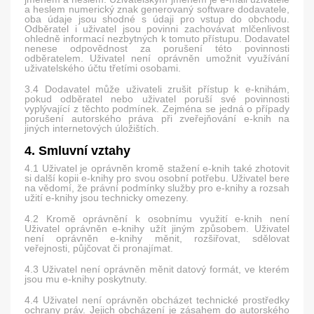
a heslem numerický znak generovaný software dodavatele,
oba údaje jsou shodné s údaji pro vstup do obchodu.
Odběratel i uživatel jsou povinni zachovávat mlčenlivost
ohledně informací nezbytných k tomuto přístupu. Dodavatel
nenese odpovědnost za porušení této povinnosti
odběratelem. Uživatel není oprávněn umožnit využívání
uživatelského účtu třetími osobami.
3.4 Dodavatel může uživateli zrušit přístup k e-knihám,
pokud odběratel nebo uživatel poruší své povinnosti
vyplývající z těchto podmínek. Zejména se jedná o případy
porušení autorského práva při zveřejňování e-knih na
jiných internetových úložištích.
4. Smluvní vztahy
4.1 Uživatel je oprávněn kromě stažení e-knih také zhotovit
si další kopii e-knihy pro svou osobní potřebu. Uživatel bere
na vědomí, že právní podmínky služby pro e-knihy a rozsah
užití e-knihy jsou technicky omezeny.
4.2 Kromě oprávnění k osobnímu využití e-knih není
Uživatel oprávněn e-knihy užít jiným způsobem. Uživatel
není oprávněn e-knihy měnit, rozšiřovat, sdělovat
veřejnosti, půjčovat či pronajímat.
4.3 Uživatel není oprávněn měnit datový formát, ve kterém
jsou mu e-knihy poskytnuty.
4.4 Uživatel není oprávněn obcházet technické prostředky
ochrany práv. Jejich obcházení je zásahem do autorského