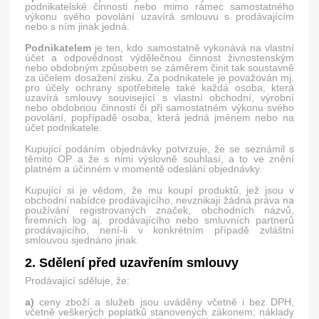
podnikatelské činnosti nebo mimo rámec samostatného
výkonu svého povolání uzavírá smlouvu s prodávajícím
nebo s ním jinak jedná.
Podnikatelem
je ten, kdo samostatně vykonává na vlastní
účet a odpovědnost výdělečnou činnost živnostenským
nebo obdobným způsobem se záměrem činit tak soustavně
za účelem dosažení zisku. Za podnikatele je považován mj.
pro účely ochrany spotřebitele také každá osoba, která
uzavírá smlouvy související s vlastní obchodní, výrobní
nebo obdobnou činností či při samostatném výkonu svého
povolání, popřípadě osoba, která jedná jménem nebo na
účet podnikatele.
Kupující podáním objednávky potvrzuje, že se seznámil s
těmito OP a že s nimi výslovně souhlasí, a to ve znění
platném a účinném v momentě odeslání objednávky.
Kupující si je vědom, že mu koupí produktů, jež jsou v
obchodní nabídce prodávajícího, nevznikají žádná práva na
používání registrovaných značek, obchodních názvů,
firemních log aj. prodávajícího nebo smluvních partnerů
prodávajícího, není-li v konkrétním případě zvláštní
smlouvou sjednáno jinak.
2. Sdělení před uzavřením smlouvy
Prodávající sděluje, že:
a)
ceny zboží a služeb jsou uváděny včetně i bez DPH,
včetně veškerých poplatků stanovených zákonem; náklady