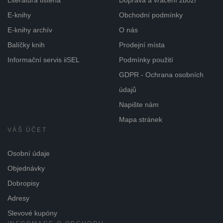
Literatura tištěná
Doprava a vrácení zboží
E-knihy
Obchodní podmínky
E-knihy archív
O nás
Balíčky knih
Prodejní místa
Informační servis iiSEL
Podmínky použití
GDPR - Ochrana osobních
údajů
Napište nám
Mapa stránek
VÁŠ ÚČET
Osobní údaje
Objednávky
Dobropisy
Adresy
Slevové kupóny