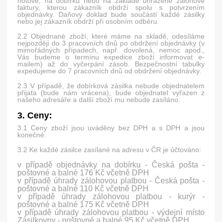
hotové, na dobírku nebo na základě uhrazené zálohové
faktury, kterou zákazník obdrží spolu s potvrzením
objednávky. Daňový doklad bude součástí každé zásilky
nebo jej zákazník obdrží při osobním odběru.
2.2 Objednané zboží, které máme na skladě, odesíláme
nejpozději do 3 pracovních dnů po obdržení objednávky (v
mimořádných případech, např. dovolená, nemoc apod.,
Vás budeme o termínu expedice zboží informovat e-
mailem) až do vyčerpání zásob. Bezpečnostní tabulky
expedujeme do 7 pracovních dnů od obdržení objednávky.
2.3 V případě, že dobírková zásilka nebude objednatelem
přijata (bude nám vrácena), bude objednatel vyřazen z
našeho adresáře a další zboží mu nebude zasíláno.
3. Ceny:
3.1 Ceny zboží jsou uváděny bez DPH a s DPH a jsou
konečné.
3.2 Ke každé zásilce zasílané na adresu v ČR je účtováno:
v případě objednávky na dobírku - Česká pošta -
poštovné a balné 176 Kč včetně DPH
v případě úhrady zálohovou platbou - Česká pošta -
poštovné a balné 110 Kč včetně DPH
v případě úhrady zálohovou platbou - kurýr -
poštovné a balné 175 Kč včetně DPH
v případě úhrady zálohovou platbou - výdejní místo
Zásilkovny - poštovné a balné 95 Kč včetně DPH