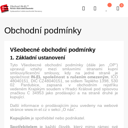
0
Toggle navigation
☰
Obchodní podmínky
Všeobecné obchodní podmínky
1. Základní ustanovení
Tyto Všeobecné obchodní podmínky (dále jen „OP“)
upravují vztahy mezi smluvními stranami kupní
smlouvy/licenční smlouvy, kdy na jedné straně je
společnost
IN-EL společnost s ručením omezeným
, IČO
48040151, DIČ CZ48040151, se sídlem Teplého 1398, 530
02 Pardubice, zapsaná v obchodním rejstříku
vedeném Krajským soudem v Hradci Králové pod spisovou
značkou
C 34953
jako prodávající a na straně druhé je
kupující.
Další informace o prodávajícím jsou uvedeny na webové
stránce www.in-el.cz v sekci „O nás“.
Kupujícím
je spotřebitel nebo podnikatel.
Spotřebitelem
je každý člověk, který mimo rámec své