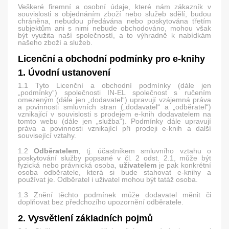
Veškeré firemní a osobní údaje, které nám zákazník v
souvislosti s objednáním zboží nebo služeb sdělí, budou
chráněna, nebudou předávána nebo poskytována třetím
subjektům ani s nimi nebude obchodováno, mohou však
být využita naší společností, a to výhradně k nabídkám
našeho zboží a služeb.
Licenční a obchodní podmínky pro e-knihy
1. Úvodní ustanovení
1.1 Tyto Licenční a obchodní podmínky (dále jen
„podmínky“) společnosti IN-EL společnost s ručením
omezeným (dále jen „dodavatel“) upravují vzájemná práva
a povinnosti smluvních stran („dodavatel“ a „odběratel“)
vznikající v souvislosti s prodejem e-knih dodavatelem na
tomto webu (dále jen „služba“). Podmínky dále upravují
práva a povinnosti vznikající při prodeji e-knih a další
související vztahy.
1.2
Odběratelem
, tj. účastníkem smluvního vztahu o
poskytování služby popsané v čl. 2 odst. 2.1, může být
fyzická nebo právnická osoba,
uživatelem
je pak konkrétní
osoba odběratele, která si bude stahovat e-knihy a
používat je. Odběratel i uživatel mohou být tatáž osoba.
1.3 Znění těchto podmínek může dodavatel měnit či
doplňovat bez předchozího upozornění odběratele.
2. Vysvětlení základních pojmů