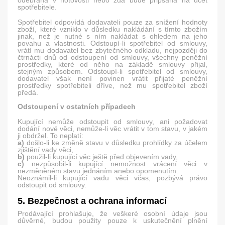
odebrána v hotovosti nebo zda bude připsána na účet
spotřebitele.
Spotřebitel odpovídá dodavateli pouze za snížení hodnoty
zboží, které vzniklo v důsledku nakládání s tímto zbožím
jinak, než je nutné s ním nakládat s ohledem na jeho
povahu a vlastnosti. Odstoupí-li spotřebitel od smlouvy,
vrátí mu dodavatel bez zbytečného odkladu, nejpozději do
čtrnácti dnů od odstoupení od smlouvy, všechny peněžní
prostředky, které od něho na základě smlouvy přijal,
stejným způsobem. Odstoupí-li spotřebitel od smlouvy,
dodavatel však není povinen vrátit přijaté peněžní
prostředky spotřebiteli dříve, než mu spotřebitel zboží
předá.
Odstoupení v ostatních případech
Kupující nemůže odstoupit od smlouvy, ani požadovat
dodání nové věci, nemůže-li věc vrátit v tom stavu, v jakém
ji obdržel. To neplatí:
a)
došlo-li ke změně stavu v důsledku prohlídky za účelem
zjištění vady věci,
b)
použil-li kupující věc ještě před objevením vady,
c)
nezpůsobil-li kupující nemožnost vrácení věci v
nezměněném stavu jednáním anebo opomenutím.
Neoznámil-li kupující vadu věci včas, pozbývá právo
odstoupit od smlouvy.
5. Bezpečnost a ochrana informací
Prodávající prohlašuje, že veškeré osobní údaje jsou
důvěrné, budou použity pouze k uskutečnění plnění