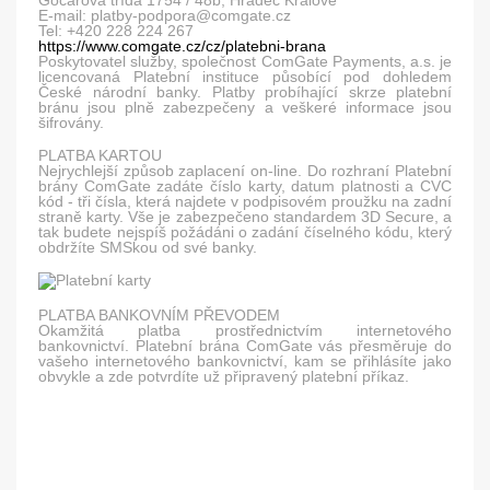
Gočárova třída 1754 / 48b, Hradec Králové
E-mail: platby-podpora@comgate.cz
Tel: +420 228 224 267
https://www.comgate.cz/cz/platebni-brana
Poskytovatel služby, společnost ComGate Payments, a.s. je
licencovaná Platební instituce působící pod dohledem
České národní banky. Platby probíhající skrze platební
bránu jsou plně zabezpečeny a veškeré informace jsou
šifrovány.
PLATBA KARTOU
Nejrychlejší způsob zaplacení on-line. Do rozhraní Platební
brány ComGate zadáte číslo karty, datum platnosti a CVC
kód - tři čísla, která najdete v podpisovém proužku na zadní
straně karty. Vše je zabezpečeno standardem 3D Secure, a
tak budete nejspíš požádáni o zadání číselného kódu, který
obdržíte SMSkou od své banky.
PLATBA BANKOVNÍM PŘEVODEM
Okamžitá platba prostřednictvím internetového
bankovnictví. Platební brána ComGate vás přesměruje do
vašeho internetového bankovnictví, kam se přihlásíte jako
obvykle a zde potvrdíte už připravený platební příkaz.