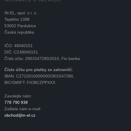
INFORMACE O OBCHODU
IN-EL, spol. s r. o.
Teplého 1398
53002 Pardubice
Česká republika
IČO: 48040151
DIČ: CZ48040151
Číslo účtu: 2901547280/2010, Fio banka
Číslo účtu pro platby ze zahraničí:
IBAN: CZ7220100000002901547280,
BIC/SWIFT: FIOBCZPPXXX
Zavolejte nám:
778 790 938
Zašlete nám e-mail:
obchod@in-el.cz