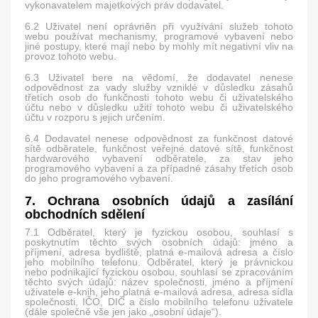
vykonavatelem majetkových práv dodavatel.
6.2 Uživatel není oprávněn při využívání služeb tohoto
webu používat mechanismy, programové vybavení nebo
jiné postupy, které mají nebo by mohly mít negativní vliv na
provoz tohoto webu.
6.3 Uživatel bere na vědomí, že dodavatel nenese
odpovědnost za vady služby vzniklé v důsledku zásahů
třetích osob do funkčnosti tohoto webu či uživatelského
účtu nebo v důsledku užití tohoto webu či uživatelského
účtu v rozporu s jejich určením.
6.4 Dodavatel nenese odpovědnost za funkčnost datové
sítě odběratele, funkčnost veřejné datové sítě, funkčnost
hardwarového vybavení odběratele, za stav jeho
programového vybavení a za případné zásahy třetích osob
do jeho programového vybavení.
7. Ochrana osobních údajů a zasílání
obchodních sdělení
7.1 Odběratel, který je fyzickou osobou, souhlasí s
poskytnutím těchto svých osobních údajů: jméno a
příjmení, adresa bydliště, platná e-mailová adresa a číslo
jeho mobilního telefonu. Odběratel, který je právnickou
nebo podnikající fyzickou osobou, souhlasí se zpracováním
těchto svých údajů: název společnosti, jméno a příjmení
uživatele e-knih, jeho platná e-mailová adresa, adresa sídla
společnosti, IČO, DIČ a číslo mobilního telefonu uživatele
(dále společně vše jen jako „osobní údaje“).