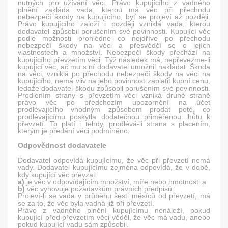
nutných pro užívání věci. Právo kupujícího z vadného
plnění zakládá vada, kterou má věc při přechodu
nebezpečí škody na kupujícího, byť se projeví až později.
Právo kupujícího založí i později vzniklá vada, kterou
dodavatel způsobil porušením své povinnosti. Kupující věc
podle možnosti prohlédne co nejdříve po přechodu
nebezpečí škody na věci a přesvědčí se o jejích
vlastnostech a množství. Nebezpečí škody přechází na
kupujícího převzetím věci. Týž následek má, nepřevezme-li
kupující věc, ač mu s ní dodavatel umožnil nakládat. Škoda
na věci, vzniklá po přechodu nebezpečí škody na věci na
kupujícího, nemá vliv na jeho povinnost zaplatit kupní cenu,
ledaže dodavatel škodu způsobil porušením své povinnosti.
Prodlením strany s převzetím věci vzniká druhé straně
právo věc po předchozím upozornění na účet
prodlévajícího vhodným způsobem prodat poté, co
prodlévajícímu poskytla dodatečnou přiměřenou lhůtu k
převzetí. To platí i tehdy, prodlévá-li strana s placením,
kterým je předání věci podmíněno.
Odpovědnost dodavatele
Dodavatel odpovídá kupujícímu, že věc při převzetí nemá
vady. Dodavatel kupujícímu zejména odpovídá, že v době,
kdy kupující věc převzal:
a)
je věc v odpovídajícím množství, míře nebo hmotnosti a
b)
věc vyhovuje požadavkům právních předpisů.
Projeví-li se vada v průběhu šesti měsíců od převzetí, má
se za to, že věc byla vadná již při převzetí.
Právo z vadného plnění kupujícímu nenáleží, pokud
kupující před převzetím věci věděl, že věc má vadu, anebo
pokud kupující vadu sám způsobil.