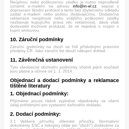
Neúplnou nebo poškozenou zásilku je nutno neprodleně
oznámit e-mailem na adresu
info@in-el.cz
, sepsat s
dopravcem škodní protokol a tento bez zbytečného odkladu
zaslat e-mailem nebo poštou dodávajícímu. Dodatečná
reklamace neúplnosti nebo vnějšího poškození zásilky
nezbavuje kupujícího práva věc reklamovat, dává však
dodavateli možnost prokázat, že se nejedná o rozpor s
kupní smlouvou.
10. Záruční podmínky
Záruční podmínky na zboží se řídí příslušnými právními
předpisy ČR. Jako záruční list slouží nákupní doklad.
11. Závěrečná ustanovení
Tyto všeobecné obchodní podmínky včetně jejich součástí
jsou platné a účinné od 1. 1. 2014.
Objednací a dodací podmínky a reklamace
tištěné literatury
1. Objednací podmínky:
Přijímáme pouze řádně vyplněné objednávky se všemi
údaji potřebnými pro vystavení daňového dokladu.
2. Dodací podmínky:
2.1 Veškeré příručky, dílenské příručky, Normativní
dokumenty ESČ a tiskopisy (dále jen "zboží") dodáváme za