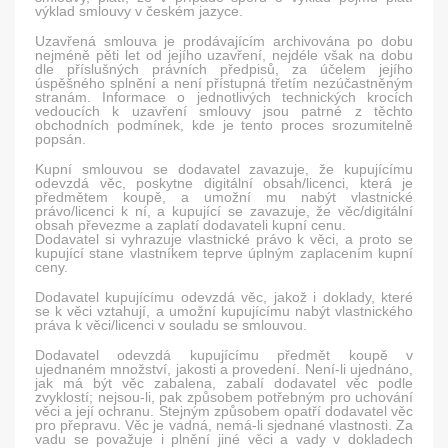
výklad smlouvy v českém jazyce.
Uzavřená smlouva je prodávajícím archivována po dobu
nejméně pěti let od jejího uzavření, nejdéle však na dobu
dle příslušných právních předpisů, za účelem jejího
úspěšného splnění a není přístupná třetím nezúčastněným
stranám. Informace o jednotlivých technických krocích
vedoucích k uzavření smlouvy jsou patrné z těchto
obchodních podmínek, kde je tento proces srozumitelně
popsán.
Kupní smlouvou se dodavatel zavazuje, že kupujícímu
odevzdá věc, poskytne digitální obsah/licenci, která je
předmětem koupě, a umožní mu nabýt vlastnické
právo/licenci k ní, a kupující se zavazuje, že věc/digitální
obsah převezme a zaplatí dodavateli kupní cenu.
Dodavatel si vyhrazuje vlastnické právo k věci, a proto se
kupující stane vlastníkem teprve úplným zaplacením kupní
ceny.
Dodavatel kupujícímu odevzdá věc, jakož i doklady, které
se k věci vztahují, a umožní kupujícímu nabýt vlastnického
práva k věci/licenci v souladu se smlouvou.
Dodavatel odevzdá kupujícímu předmět koupě v
ujednaném množství, jakosti a provedení. Není-li ujednáno,
jak má být věc zabalena, zabalí dodavatel věc podle
zvyklostí; nejsou-li, pak způsobem potřebným pro uchování
věci a její ochranu. Stejným způsobem opatří dodavatel věc
pro přepravu. Věc je vadná, nemá-li sjednané vlastnosti. Za
vadu se považuje i plnění jiné věci a vady v dokladech