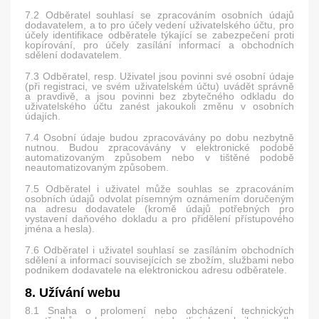
7.2 Odběratel souhlasí se zpracováním osobních údajů
dodavatelem, a to pro účely vedení uživatelského účtu, pro
účely identifikace odběratele týkající se zabezpečení proti
kopírování, pro účely zasílání informací a obchodních
sdělení dodavatelem.
7.3 Odběratel, resp. Uživatel jsou povinni své osobní údaje
(při registraci, ve svém uživatelském účtu) uvádět správně
a pravdivě, a jsou povinni bez zbytečného odkladu do
uživatelského účtu zanést jakoukoli změnu v osobních
údajích.
7.4 Osobní údaje budou zpracovávány po dobu nezbytně
nutnou. Budou zpracovávány v elektronické podobě
automatizovaným způsobem nebo v tištěné podobě
neautomatizovaným způsobem.
7.5 Odběratel i uživatel může souhlas se zpracováním
osobních údajů odvolat písemným oznámením doručeným
na adresu dodavatele (kromě údajů potřebných pro
vystavení daňového dokladu a pro přidělení přístupového
jména a hesla).
7.6 Odběratel i uživatel souhlasí se zasíláním obchodních
sdělení a informací souvisejících se zbožím, službami nebo
podnikem dodavatele na elektronickou adresu odběratele.
8. Užívání webu
8.1 Snaha o prolomení nebo obcházení technických