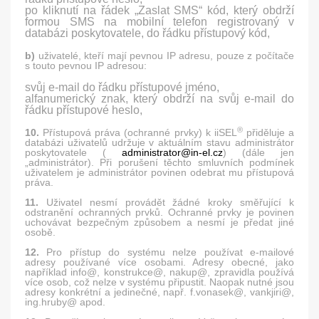
po kliknutí na řádek „Zaslat SMS“ kód, který obdrží
formou SMS na mobilní telefon registrovaný v
databázi poskytovatele, do řádku přístupový kód,
b)
uživatelé, kteří mají pevnou IP adresu, pouze z počítače
s touto pevnou IP adresou:
svůj e-mail do řádku přístupové jméno,
alfanumerický znak, který obdrží na svůj e-mail do
řádku přístupové heslo,
®
10.
Přístupová práva (ochranné prvky) k iiSEL
přiděluje a
databázi uživatelů udržuje v aktuálním stavu administrátor
poskytovatele (
administrator@in-el.cz
) (dále jen
„administrátor). Při porušení těchto smluvních podmínek
uživatelem je administrátor povinen odebrat mu přístupová
práva.
11.
Uživatel nesmí provádět žádné kroky směřující k
odstranění ochranných prvků. Ochranné prvky je povinen
uchovávat bezpečným způsobem a nesmí je předat jiné
osobě.
12.
Pro přístup do systému nelze používat e-mailové
adresy používané více osobami. Adresy obecné, jako
například info@, konstrukce@, nakup@, zpravidla používá
více osob, což nelze v systému připustit. Naopak nutné jsou
adresy konkrétní a jedinečné, např. f.vonasek@, vankjiri@,
ing.hruby@ apod.