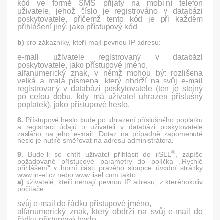
kód ve formě SMS přijatý na mobilní telefon
uživatele, jehož číslo je registrováno v databázi
poskytovatele, přičemž tento kód je při každém
přihlášení jiný, jako přístupový kód.
b)
pro zákazníky, kteří mají pevnou IP adresu:
e-mail uživatele registrovaný v databázi
poskytovatele, jako přístupové jméno,
alfanumerický znak, v němž mohou být rozlišena
velká a malá písmena, který obdrží na svůj e-mail
registrovaný v databázi poskytovatele (ten je stejný
po celou dobu, kdy má uživatel uhrazen příslušný
poplatek), jako přístupové heslo,
8.
Přístupové heslo bude po uhrazení příslušného poplatku
a registraci údajů o uživateli v databázi poskytovatele
zasláno na jeho e-mail. Dotaz na případně zapomenuté
heslo je nutné směřovat na adresu administrátora.
®
9.
Bude-li se chtít uživatel přihlásit do iiSEL
, zapíše
požadované přístupové parametry do políčka „Rychlé
přihlášení“ v horní části pravého sloupce úvodní stránky
www.in-el.cz nebo www.iisel.com takto:
a)
uživatelé, kteří nemají pevnou IP adresu, z kteréhokoliv
počítače:
svůj e-mail do řádku přístupové jméno,
alfanumerický znak, který obdrží na svůj e-mail do
řádku přístupové heslo,