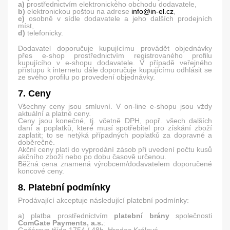
a)
prostřednictvím elektronického obchodu dodavatele,
b)
elektronickou poštou na adrese
info@in-el.cz
,
c)
osobně v sídle dodavatele a jeho dalších prodejních
míst,
d)
telefonicky.
Dodavatel doporučuje kupujícímu provádět objednávky
přes e-shop prostřednictvím registrovaného profilu
kupujícího v e-shopu dodavatele. V případě veřejného
přístupu k internetu dále doporučuje kupujícímu odhlásit se
ze svého profilu po provedení objednávky.
7. Ceny
Všechny ceny jsou smluvní. V on-line e-shopu jsou vždy
aktuální a platné ceny.
Ceny jsou konečné, tj. včetně DPH, popř. všech dalších
daní a poplatků, které musí spotřebitel pro získání zboží
zaplatit; to se netýká případných poplatků za dopravné a
doběrečné.
Akční ceny platí do vyprodání zásob při uvedení počtu kusů
akčního zboží nebo po dobu časově určenou.
Běžná cena znamená výrobcem/dodavatelem doporučené
koncové ceny.
8. Platební podmínky
Prodávající akceptuje následující platební podmínky:
a) platba prostřednictvím
platební brány
společnosti
ComGate Payments, a.s.
: