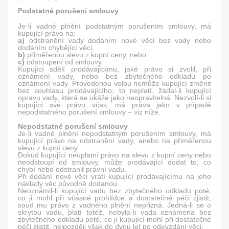
Podstatné porušení smlouvy
Je-li vadné plnění podstatným porušením smlouvy, má
kupující právo na:
a)
odstranění vady dodáním nové věci bez vady nebo
dodáním chybějící věci,
b)
přiměřenou slevu z kupní ceny, nebo
c)
odstoupení od smlouvy.
Kupující sdělí prodávajícímu, jaké právo si zvolil, při
oznámení vady, nebo bez zbytečného odkladu po
oznámení vady. Provedenou volbu nemůže kupující změnit
bez souhlasu prodávajícího; to neplatí, žádal-li kupující
opravu vady, která se ukáže jako neopravitelná. Nezvolí-li si
kupující své právo včas, má práva jako v případě
nepodstatného porušení smlouvy – viz níže.
Nepodstatné porušení smlouvy
Je-li vadné plnění nepodstatným porušením smlouvy, má
kupující právo na odstranění vady, anebo na přiměřenou
slevu z kupní ceny.
Dokud kupující neuplatní právo na slevu z kupní ceny nebo
neodstoupí od smlouvy, může prodávající dodat to, co
chybí nebo odstranit právní vadu.
Při dodání nové věci vrátí kupující prodávajícímu na jeho
náklady věc původně dodanou.
Neoznámil-li kupující vadu bez zbytečného odkladu poté,
co ji mohl při včasné prohlídce a dostatečné péči zjistit,
soud mu právo z vadného plnění nepřizná. Jedná-li se o
skrytou vadu, platí totéž, nebyla-li vada oznámena bez
zbytečného odkladu poté, co ji kupující mohl při dostatečné
péči zjistit, nejpozději však do dvou let po odevzdání věci.