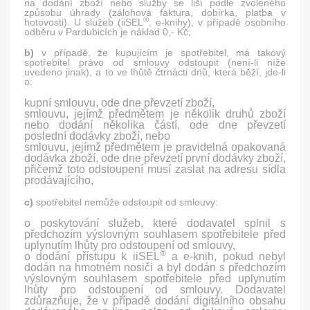
na dodání zboží nebo služby se liší podle zvoleného
způsobu úhrady (zálohová faktura, dobírka, platba v
®
hotovosti). U služeb (iiSEL
, e-knihy), v případě osobního
odběru v Pardubicích je náklad 0,- Kč;
b)
v případě, že kupujícím je spotřebitel, má takový
spotřebitel právo od smlouvy odstoupit (není-li níže
uvedeno jinak), a to ve lhůtě čtrnácti dnů, která běží, jde-li
o:
kupní smlouvu, ode dne převzetí zboží,
smlouvu, jejímž předmětem je několik druhů zboží
nebo dodání několika částí, ode dne převzetí
poslední dodávky zboží, nebo
smlouvu, jejímž předmětem je pravidelná opakovaná
dodávka zboží, ode dne převzetí první dodávky zboží,
přičemž toto odstoupení musí zaslat na adresu sídla
prodávajícího,
c)
spotřebitel nemůže odstoupit od smlouvy:
o poskytování služeb, které dodavatel splnil s
předchozím výslovným souhlasem spotřebitele před
uplynutím lhůty pro odstoupení od smlouvy,
®
o dodání přístupu k iiSEL
a e-knih, pokud nebyl
dodán na hmotném nosiči a byl dodán s předchozím
výslovným souhlasem spotřebitele před uplynutím
lhůty pro odstoupení od smlouvy. Dodavatel
zdůrazňuje, že v případě dodání digitálního obsahu