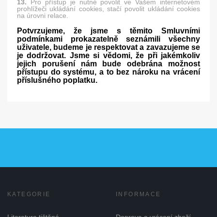
13.
Pro přístup je nutné povolit ve Vašem internetovém
prohlížeči ukládání cookies, stačí povolit ukládání cookies
na úrovni relace.
Potvrzujeme, že jsme s těmito Smluvními
podmínkami prokazatelně seznámili všechny
uživatele, budeme je respektovat a zavazujeme se
je dodržovat. Jsme si vědomi, že při jakémkoliv
jejich porušení nám bude odebrána možnost
přístupu do systému, a to bez nároku na vrácení
příslušného poplatku.
KATEGORIE
INFORMACE