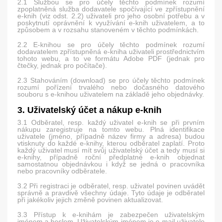
2.1 Službou se pro účely těchto podmínek rozumí
zpoplatněná služba dodavatele spočívající ve zpřístupnění
e-knih (viz odst. 2.2) uživateli pro jeho osobní potřebu a v
poskytnutí oprávnění k využívání e-knih uživatelem, a to
způsobem a v rozsahu stanoveném v těchto podmínkách.
2.2 E-knihou se pro účely těchto podmínek rozumí
dodavatelem zpřístupněná e-kniha uživateli prostřednictvím
tohoto webu, a to ve formátu Adobe PDF (jednak pro
čtečky, jednak pro počítače).
2.3 Stahováním (download) se pro účely těchto podmínek
rozumí pořízení trvalého nebo dočasného datového
souboru s e-knihou uživatelem na základě jeho objednávky.
3. Uživatelský účet a nákup e-knih
3.1 Odběratel, resp. každý uživatel e-knih se při prvním
nákupu zaregistruje na tomto webu. Plná identifikace
uživatele (jméno, případně název firmy a adresa) budou
vtisknuty do každé e-knihy, kterou odběratel zaplatí. Proto
každý uživatel musí mít svůj uživatelský účet a tedy musí si
e-knihy, případně roční předplatné e-knih objednat
samostatnou objednávkou i když se jedná o pracovníka
nebo pracovníky odběratele.
3.2 Při registraci je odběratel, resp. uživatel povinen uvádět
správně a pravdivě všechny údaje. Tyto údaje je odběratel
při jakékoliv jejich změně povinen aktualizovat.
3.3 Přístup k e-knihám je zabezpečen uživatelským
jménem a heslem. Uživatelským jménem je e-mail uživatele