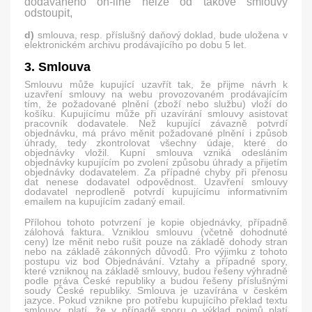
dodávaného on-line nelze od takové smlouvy
odstoupit,
d)
smlouva, resp. příslušný daňový doklad, bude uložena v
elektronickém archivu prodávajícího po dobu 5 let.
3. Smlouva
Smlouvu může kupující uzavřít tak, že přijme návrh k
uzavření smlouvy na webu provozovaném prodávajícím
tím, že požadované plnění (zboží nebo službu) vloží do
košíku. Kupujícímu může při uzavírání smlouvy asistovat
pracovník dodavatele. Než kupující závazně potvrdí
objednávku, má právo měnit požadované plnění i způsob
úhrady, tedy zkontrolovat všechny údaje, které do
objednávky vložil. Kupní smlouva vzniká odesláním
objednávky kupujícím po zvolení způsobu úhrady a přijetím
objednávky dodavatelem. Za případné chyby při přenosu
dat nenese dodavatel odpovědnost. Uzavření smlouvy
dodavatel neprodleně potvrdí kupujícímu informativním
emailem na kupujícím zadaný email.
Přílohou tohoto potvrzení je kopie objednávky, případně
zálohová faktura. Vzniklou smlouvu (včetně dohodnuté
ceny) lze měnit nebo rušit pouze na základě dohody stran
nebo na základě zákonných důvodů. Pro výjimku z tohoto
postupu viz bod Objednávání. Vztahy a případné spory,
které vzniknou na základě smlouvy, budou řešeny výhradně
podle práva České republiky a budou řešeny příslušnými
soudy České republiky. Smlouva je uzavírána v českém
jazyce. Pokud vznikne pro potřebu kupujícího překlad textu
smlouvy, platí, že v případě sporu o výklad pojmů platí