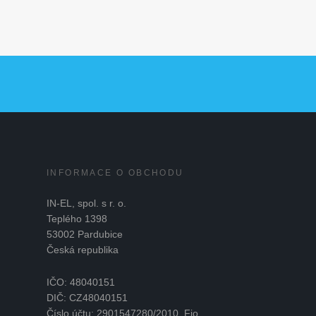
INFORMACE O OBCHODU
IN-EL, spol. s r. o.
Teplého 1398
53002 Pardubice
Česká republika
IČO: 48040151
DIČ: CZ48040151
Číslo účtu: 2901547280/2010, Fio