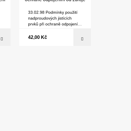
33.02.98 Podmínky použití
nadproudových jistících
á
prvků při ochraně odpojením
od zdroje
42,00 Kč