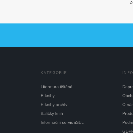
Z
KATEGORIE
INF
Literatura tištěná
Dopra
E-knihy
Obch
E-knihy archív
O ná
Balíčky knih
Prode
Informační servis iiSEL
Podmí
GDPR