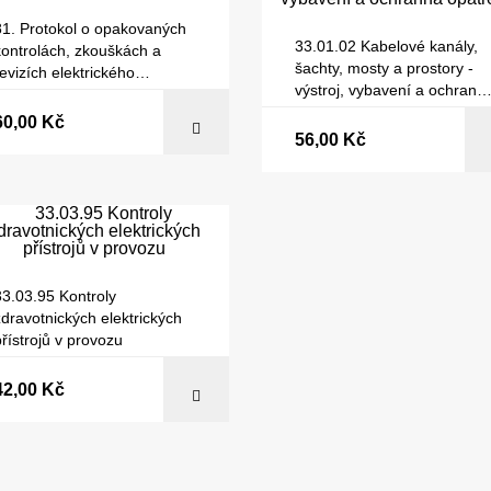
81. Protokol o opakovaných
33.01.02 Kabelové kanály,
kontrolách, zkouškách a
šachty, mosty a prostory -
revizích elektrického
výstroj, vybavení a ochrann
spotřebiče
opatření
60,00 Kč
56,00 Kč
33.03.95 Kontroly
zdravotnických elektrických
přístrojů v provozu
42,00 Kč