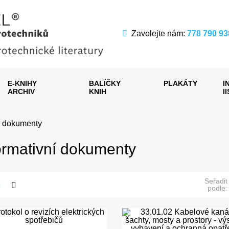
Zavolejte nám:
778 790 93
E-KNIHY
BALÍČKY
PLAKÁTY
I
ARCHIV
KNIH
I
í dokumenty
rmativní dokumenty
Seřadit
podle: