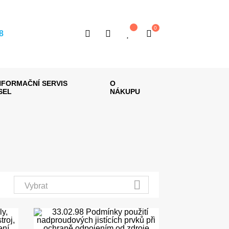
0
8
NFORMAČNÍ SERVIS
O
ISEL
NÁKUPU

Vybrat