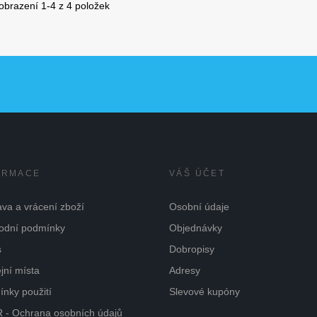
obrazení 1-4 z 4 položek
ORMACE
VÁŠ ÚČET
va a vrácení zboží
Osobní údaje
odní podmínky
Objednávky
s
Dobropisy
jní místa
Adresy
nky použití
Slevové kupóny
 - Ochrana osobních údajů