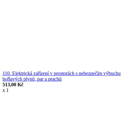
110. Elektrická zařízení v prostorách s nebezpečím výbuchu
hořlavých plynů, par a prachů
513,00 Kč
x 1