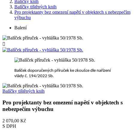
Balíčky knih
Balíčky tištěných knih
Pro projektanty bez omezení napětí v objektech s nebezpečím
výbuchu
Balení

Balíček doporučených příruček ke zkoušce dle nařízení
vlády č. 194/2022 Sb.
Balíčky tištěných knih
Pro projektanty bez omezení napětí v objektech s
nebezpečím výbuchu
2 070,00 Kč
S DPH