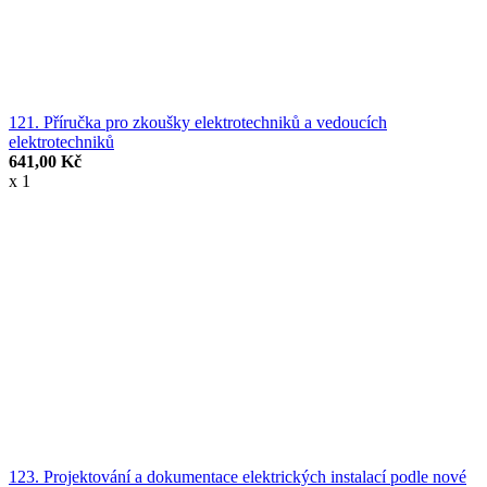
121. Příručka pro zkoušky elektrotechniků a vedoucích
elektrotechniků
641,00 Kč
x 1
123. Projektování a dokumentace elektrických instalací podle nové