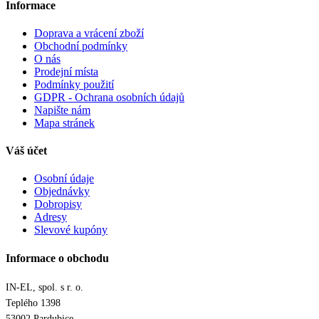
Informace
Doprava a vrácení zboží
Obchodní podmínky
O nás
Prodejní místa
Podmínky použití
GDPR - Ochrana osobních údajů
Napište nám
Mapa stránek
Váš účet
Osobní údaje
Objednávky
Dobropisy
Adresy
Slevové kupóny
Informace o obchodu
IN-EL, spol. s r. o.
Teplého 1398
53002 Pardubice