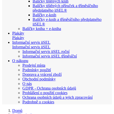
Balíčky tištěných knih
Balíčky tištěných příruček a tříměsíčního
předplatného iiSEL®
Balíčky e-knih
Balíčky e-knih a tříměsíčního předplatného
iiSEL®
Balíčky kniha + e-kniha
Plakáty
Plakáty
Informační servis iiSEL
Informační servis iiSEL
Informační servis iiSEL roční
Informační servis iiSEL tříměsíční
O nákupu
Prodejní místa
Podmínky použití
Doprava a vrácení zboží
Obchodní podmínky
O nás
GDPR - Ochrana osobních údajů
Prohlášení o použití cookies
Ochrana osobních údajů a jejich zpracování
Podrobně o cookies
Domů