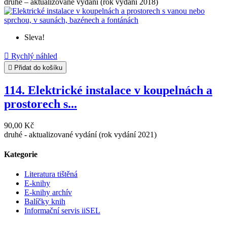
druhé – aktualizované vydání (rok vydání 2018)
Sleva!

Rychlý náhled

Přidat do košíku
114. Elektrické instalace v koupelnách a
prostorech s...
90,00 Kč
druhé - aktualizované vydání (rok vydání 2021)
Kategorie
Literatura tištěná
E-knihy
E-knihy archív
Balíčky knih
Informační servis iiSEL