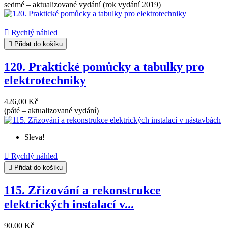
sedmé – aktualizované vydání (rok vydání 2019)

Rychlý náhled

Přidat do košíku
120. Praktické pomůcky a tabulky pro
elektrotechniky
426,00 Kč
(páté – aktualizované vydání)
Sleva!

Rychlý náhled

Přidat do košíku
115. Zřizování a rekonstrukce
elektrických instalací v...
90,00 Kč