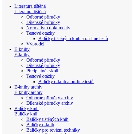
Literatura tištěná
Literatura tištěná
Odborné příručky
Dílenské příručky
Normativní dokumenty
Testové otázky
Balíčky tištěných knih a on-line testů
Výprodej
E-knihy
E-knihy
Odborné příručky
Dílenské příručky
Předplatné e-knih
Testové otázky
Balíčky e-knih a on-line testů
E-knihy archiv
E-knihy archiv
Odborné příručky archiv
Dílenské příručky archiv
Balíčky knih
Balíčky knih
Balíčky tištěných knih
Balíčky e-knih
Balíčky pro revizní techniky