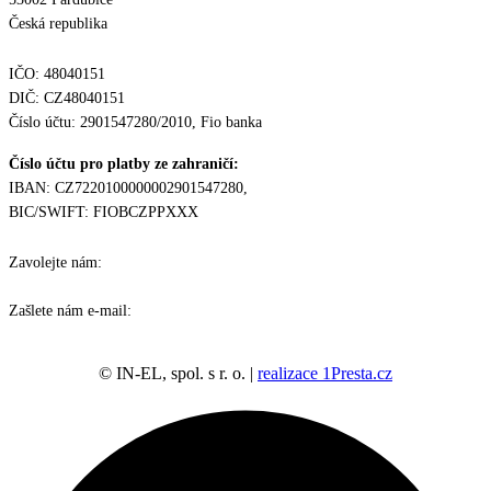
Česká republika
IČO: 48040151
DIČ: CZ48040151
Číslo účtu: 2901547280/2010, Fio banka
Číslo účtu pro platby ze zahraničí:
IBAN: CZ7220100000002901547280,
BIC/SWIFT: FIOBCZPPXXX
Zavolejte nám:
778 790 938
Zašlete nám e-mail:
obchod@in-el.cz
© IN-EL, spol. s r. o. |
realizace 1Presta.cz