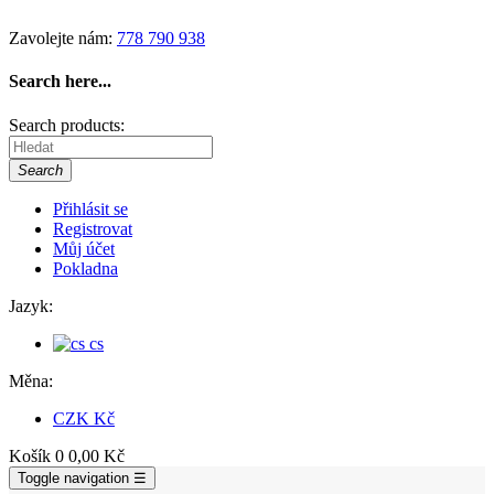
Zavolejte nám:
778 790 938
Search here...
Search products:
Search
Přihlásit se
Registrovat
Můj účet
Pokladna
Jazyk:
cs
Měna:
CZK
Kč
Košík
0
0,00 Kč
Toggle navigation
☰