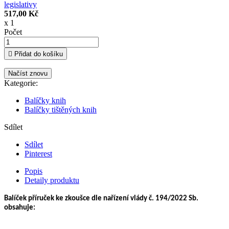
legislativy
517,00 Kč
x 1
Počet

Přidat do košíku
Kategorie:
Balíčky knih
Balíčky tištěných knih
Sdílet
Sdílet
Pinterest
Popis
Detaily produktu
Balíček příruček ke zkoušce dle nařízení vlády č. 194/2022 Sb.
obsahuje: