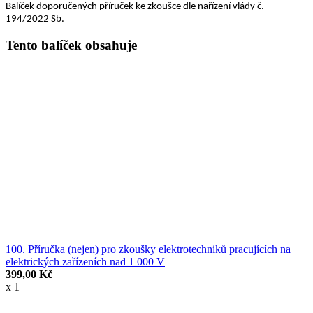
Balíček doporučených příruček ke zkoušce dle nařízení vlády č.
194/2022 Sb.
Tento balíček obsahuje
100. Příručka (nejen) pro zkoušky elektrotechniků pracujících na
elektrických zařízeních nad 1 000 V
399,00 Kč
x 1